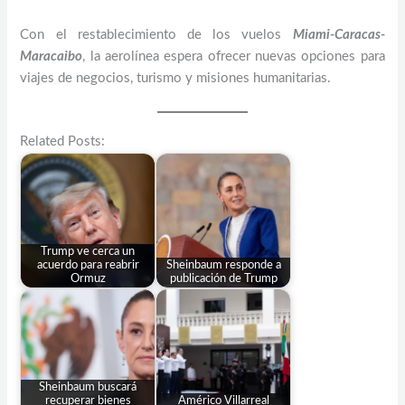
Con el restablecimiento de los vuelos
Miami-Caracas-
Maracaibo
, la aerolínea espera ofrecer nuevas opciones para
viajes de negocios, turismo y misiones humanitarias.
Related Posts:
Trump ve cerca un
acuerdo para reabrir
Sheinbaum responde a
Ormuz
publicación de Trump
Sheinbaum buscará
recuperar bienes
Américo Villarreal