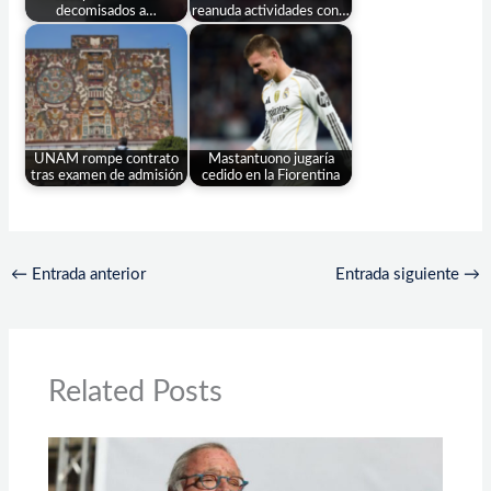
decomisados a…
reanuda actividades con…
UNAM rompe contrato
Mastantuono jugaría
tras examen de admisión
cedido en la Fiorentina
←
Entrada anterior
Entrada siguiente
→
Related Posts