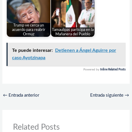
Trump ve cerca un
acuerdo para reabrir
Tamaulipas participa en la
Ormuz
Mañanera del Pueblo
Te puede interesar:
Detienen a Ángel Aguirre por
caso Ayotzinapa
Powered by
Inline Related Posts
←
Entrada anterior
Entrada siguiente
→
Related Posts