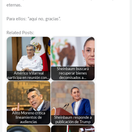
eternas.
Para ellos: “aquí no, gracias”.
Related Posts:
Sheinbaum buscará
Américo Villarreal
recuperar bienes
participa en reunión con…
decomisados a…
Alito Moreno critica
lineamientos de
Sheinbaum responde a
audiencias
publicación de Trump