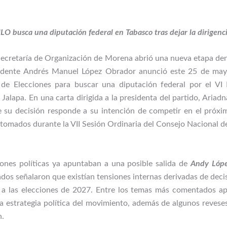
LO busca una diputación federal en Tabasco tras dejar la dirigen
Secretaría de Organización de Morena abrió una nueva etapa dentr
residente Andrés Manuel López Obrador anunció este 25 de ma
e Elecciones para buscar una diputación federal por el VI D
lapa. En una carta dirigida a la presidenta del partido, Ariad
ue su decisión responde a su intención de competir en el próx
 tomados durante la VII Sesión Ordinaria del Consejo Nacional 
iones políticas ya apuntaban a una posible salida de
Andy Lópe
ados señalaron que existían tensiones internas derivadas de deci
a las elecciones de 2027. Entre los temas más comentados ap
 estrategia política del movimiento, además de algunos revese
n.