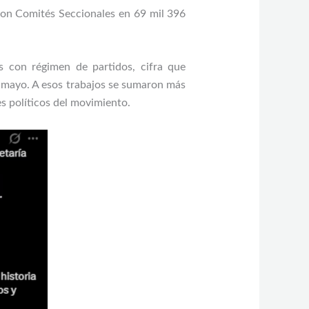
eron Comités Seccionales en 69 mil 396
s con régimen de partidos, cifra que
de mayo. A esos trabajos se sumaron más
s políticos del movimiento.