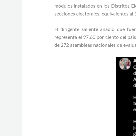
módulos instalados en los Distritos E
secciones electorales, equivalentes al 
El dirigente saliente añadió que fu
representa el 97.60 por ciento del paí
de 272 asambleas nacionales de evalua