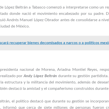
 de López Beltrán a Tabasco comenzó a interpretarse como un rep
 estado donde nació el movimiento encabezado por su padre. 
iguió Andrés Manuel López Obrador antes de consolidarse a niv
Ciudad de México.
cará recuperar bienes decomisados a narcos o a políticos me
a presidenta nacional de Morena, Ariadna Montiel Reyes, resp
 realizado por
Andy López Beltrán
durante su gestión partidista. 
la estructura y la militancia del movimiento, además de desearl
mbién destacó la amistad y el compañerismo construidos durante 
ltrán, el político destacó que durante su gestión se incorporar
 informó que cerca de siete millones de personas fueron c