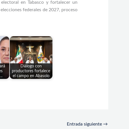
electoral en Tabasco y fortalecer un
 elecciones federales de 2027, proceso
ará
Diálogo con
es
productores fortalece
a…
el campo en Abasolo
Entrada siguiente
→