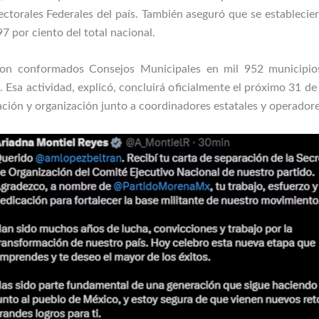
lectorales Federales del país. También aseguró que se estableci
97 por ciento del total nacional.
eron conformados Consejos Municipales en mil 952 municipio
s. Esa actividad, explicó, concluirá oficialmente el próximo 31 
ción y organización junto a coordinadores estatales y operadore