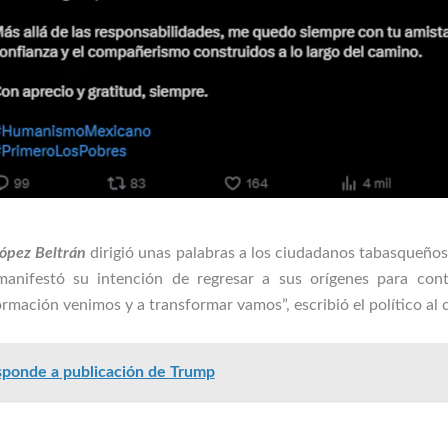
ópez Beltrán
dirigió unas palabras a los ciudadanos tabasqueños
manifestó su intención de regresar a sus orígenes para cont
ormación venimos y a transformar vamos”, escribió el político al
ponde a publicación de Trump