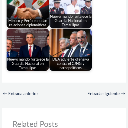
Nuevo mando fortalece la
México y Perú reanudan
Guardia Nacional en
relaciones diplomáticas
Tamaulipas
Nuevo mando fortalece la
DEA advierte ofensiva
Guardia Nacional en
contra el CJNG y
Tamaulipas
narcopolíticos
←
Entrada anterior
Entrada siguiente
→
Related Posts