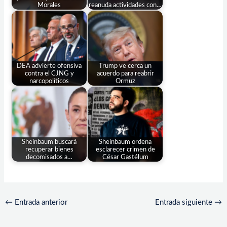
Morales
reanuda actividades con…
DEA advierte ofensiva
Trump ve cerca un
contra el CJNG y
acuerdo para reabrir
narcopolíticos
Ormuz
Sheinbaum buscará
Sheinbaum ordena
recuperar bienes
esclarecer crimen de
decomisados a…
César Gastélum
←
Entrada anterior
Entrada siguiente
→