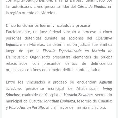
con
Júpiter Araujo Bernard
, alias “El Barbas”, identificado por
las autoridades como presunto líder del
Cártel de Sinaloa
en
la región oriente de Morelos.
Cinco funcionarios fueron vinculados a proceso
Paralelamente, un juez federal vinculó a proceso a cinco
personas detenidas durante las acciones del
Operativo
Enjambre
en Morelos. La determinación judicial fue emitida
luego de que la
Fiscalía Especializada en Materia de
Delincuencia Organizada
presentara elementos de prueba
relacionados con presuntos delitos de delincuencia
organizada con fines de cometer delitos contra la salud.
Entre los vinculados a proceso se encuentran
Agustín
Toledano
, presidente municipal de Atlatlahucan;
Irving
Sánchez
, exalcalde de Yecapixtla;
Horacio Zavaleta
, secretario
municipal de Cuautla;
Jonathan Espinoza
, tesorero de Cuautla;
y
Pablo Adrián Portillo
, oficial mayor del mismo municipio.