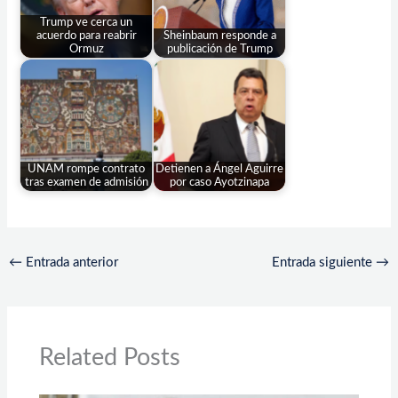
Trump ve cerca un
acuerdo para reabrir
Sheinbaum responde a
Ormuz
publicación de Trump
UNAM rompe contrato
Detienen a Ángel Aguirre
tras examen de admisión
por caso Ayotzinapa
←
Entrada anterior
Entrada siguiente
→
Related Posts