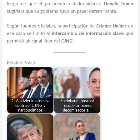
luego de que el presidente estadounidense
Donald Trump
sugiriera que su gobierno tuvo un papel determinante.
Según fuentes oficiales, la participación de
Estados Unidos
en
ese caso se limitó al
intercambio de información clave
que
permitió ubicar al líder del
CJNG
.
Related Posts:
DEA advierte ofensiva
Sheinbaum buscará
contra el CJNG y
recuperar bienes
narcopolíticos
decomisados a…