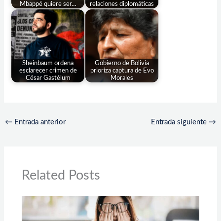
Mbappé quiere ser…
relaciones diplomáticas
Sheinbaum ordena
Gobierno de Bolivia
esclarecer crimen de
prioriza captura de Evo
César Gastélum
Morales
←
Entrada anterior
Entrada siguiente
→
Related Posts