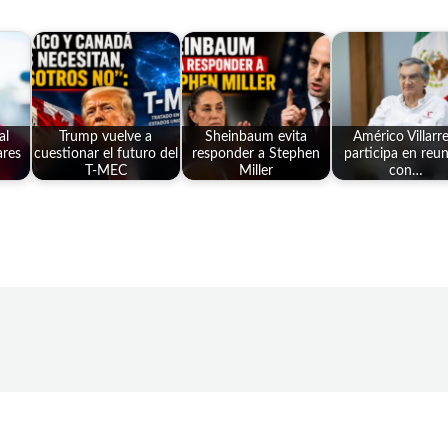
al
Trump vuelve a
Sheinbaum evita
Américo Villarre
ares
cuestionar el futuro del
responder a Stephen
participa en reu
T-MEC
Miller
con…