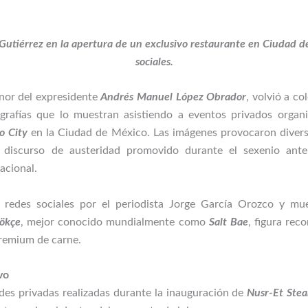
Gutiérrez en la apertura de un exclusivo restaurante en Ciudad d
sociales.
enor del expresidente
Andrés Manuel López Obrador
, volvió a co
ografías que lo muestran asistiendo a eventos privados organ
o City
en la Ciudad de México. Las imágenes provocaron divers
l discurso de austeridad promovido durante el sexenio ante
acional.
n redes sociales por el periodista Jorge García Orozco y m
ökçe
, mejor conocido mundialmente como
Salt Bae
, figura rec
premium de carne.
vo
des privadas realizadas durante la inauguración de
Nusr-Et Ste