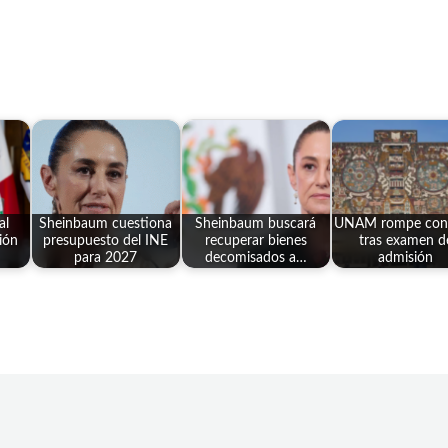
al
Sheinbaum cuestiona
Sheinbaum buscará
UNAM rompe cont
ión
presupuesto del INE
recuperar bienes
tras examen d
para 2027
decomisados a…
admisión