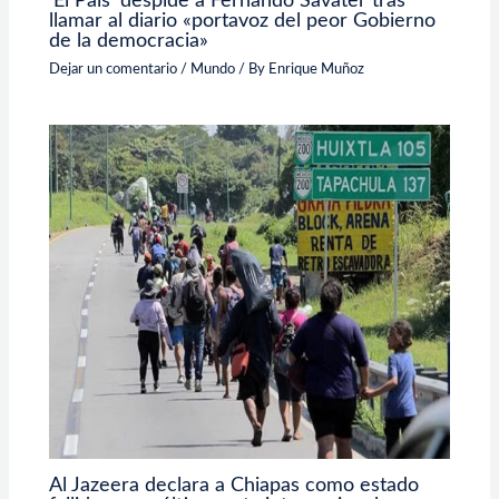
‘El País’ despide a Fernando Savater tras
llamar al diario «portavoz del peor Gobierno
de la democracia»
Dejar un comentario
/
Mundo
/ By
Enrique Muñoz
Al Jazeera declara a Chiapas como estado