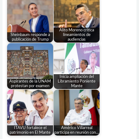
Alito Moreno critica
Sheinbaum responde a
lineamientos de
publicación de Trump
audiencias
Inicia ampliación del
Aspirantes de la UNAM
Libramiento Poniente
protestan por examen
Mante
ITAVU fortalece el
Américo Villarreal
patrimonio en El Mante
participa en reunión con…