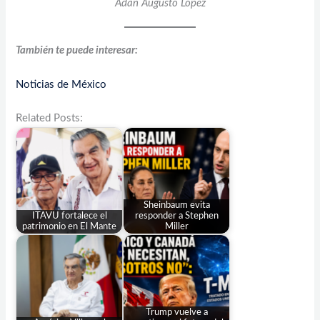
Adán Augusto López
También te puede interesar:
Noticias de México
Related Posts:
Sheinbaum evita
ITAVU fortalece el
responder a Stephen
patrimonio en El Mante
Miller
Trump vuelve a