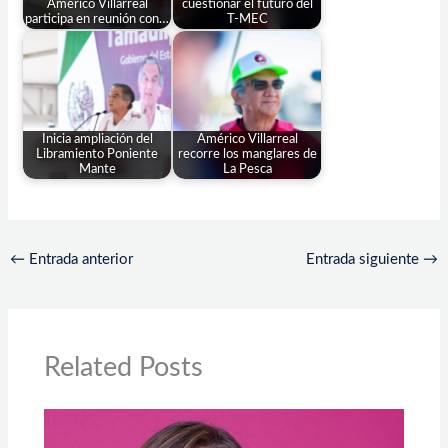
Américo Villarreal
cuestionar el futuro del
participa en reunión con…
T-MEC
Inicia ampliación del
Américo Villarreal
Libramiento Poniente
recorre los manglares de
Mante
La Pesca
←
Entrada anterior
Entrada siguiente
→
Related Posts