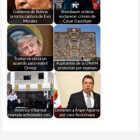
Gobierno de Bolivia
Sheinbaum ordena
prioriza captura de Evo
esclarecer crimen de
Morales
César Gastélum
Trump ve cerca un
acuerdo para reabrir
Aspirantes de la UNAM
Ormuz
protestan por examen
Américo Villarreal
Detienen a Ángel Aguirre
reanuda actividades con…
por caso Ayotzinapa