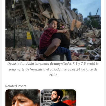
Devastador
doble terremoto de magnitudes 7,1 y 7,5
azotó la
zona norte de
Venezuela
el pasado miércoles 24 de junio de
2026
Related Posts: