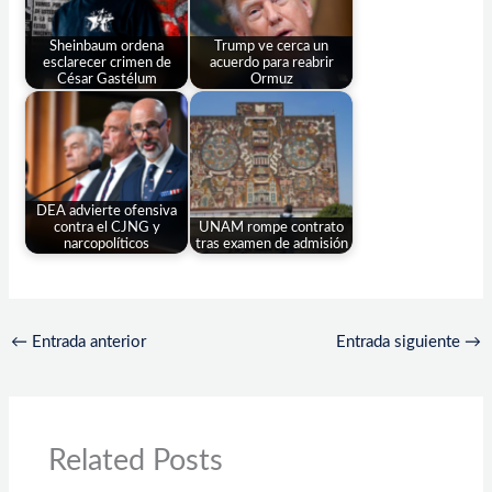
Sheinbaum ordena
Trump ve cerca un
esclarecer crimen de
acuerdo para reabrir
César Gastélum
Ormuz
DEA advierte ofensiva
contra el CJNG y
UNAM rompe contrato
narcopolíticos
tras examen de admisión
←
Entrada anterior
Entrada siguiente
→
Related Posts