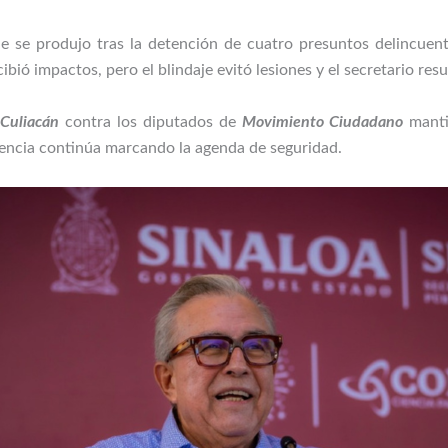
ue se produjo tras la detención de cuatro presuntos delincuen
bió impactos, pero el blindaje evitó lesiones y el secretario resul
Culiacán
contra los diputados de
Movimiento Ciudadano
mantie
lencia continúa marcando la agenda de seguridad.