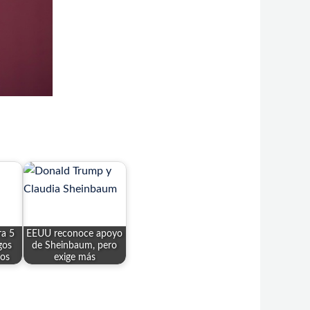
ra 5
EEUU reconoce apoyo
gos
de Sheinbaum, pero
os
exige más