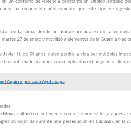
e en un contexto de violencia constante en
Sinaloa
, entidad do
bernador ha reconocido públicamente que este tipo de agresi
sector de La Lima, donde un ataque armado en un taller mec
el martes 27 de enero y movilizó a elementos de la Guardia Naci
o Javier N, de 59 años, quien perdió la vida por múltiples impac
se ha confirmado si ambos eran empleados del negocio o clientes
el Aguirre por caso Ayotzinapa
madas
a Moya
, calificó recientemente como “comunes” los ataques ar
 agresión ocurrida durante una persecución en
Culiacán
, en la q