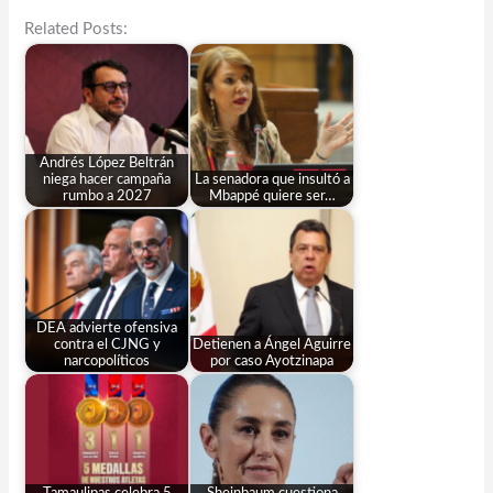
Related Posts:
Andrés López Beltrán
niega hacer campaña
La senadora que insultó a
rumbo a 2027
Mbappé quiere ser…
DEA advierte ofensiva
contra el CJNG y
Detienen a Ángel Aguirre
narcopolíticos
por caso Ayotzinapa