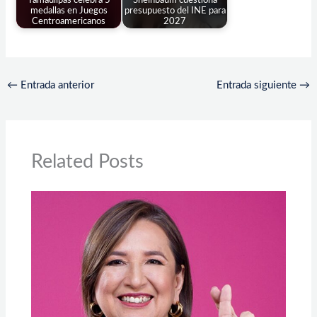
Tamaulipas celebra 5
Sheinbaum cuestiona
medallas en Juegos
presupuesto del INE para
Centroamericanos
2027
←
Entrada anterior
Entrada siguiente
→
Related Posts