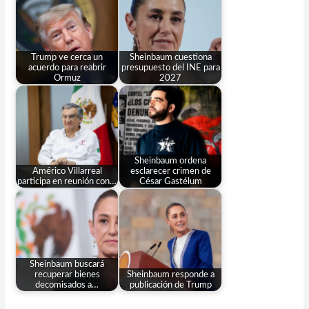
Trump ve cerca un
Sheinbaum cuestiona
acuerdo para reabrir
presupuesto del INE para
Ormuz
2027
Sheinbaum ordena
Américo Villarreal
esclarecer crimen de
participa en reunión con…
César Gastélum
Sheinbaum buscará
recuperar bienes
Sheinbaum responde a
decomisados a…
publicación de Trump