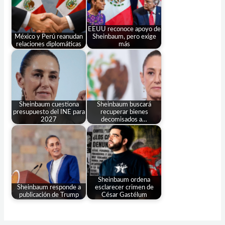
EEUU reconoce apoyo de
México y Perú reanudan
Sheinbaum, pero exige
relaciones diplomáticas
más
Sheinbaum cuestiona
Sheinbaum buscará
presupuesto del INE para
recuperar bienes
2027
decomisados a…
Sheinbaum ordena
Sheinbaum responde a
esclarecer crimen de
publicación de Trump
César Gastélum