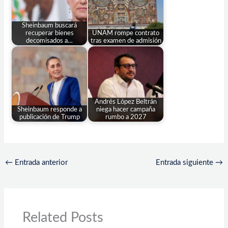
Sheinbaum buscará
recuperar bienes
UNAM rompe contrato
decomisados a…
tras examen de admisión
Andrés López Beltrán
Sheinbaum responde a
niega hacer campaña
publicación de Trump
rumbo a 2027
←
Entrada anterior
Entrada siguiente
→
Related Posts