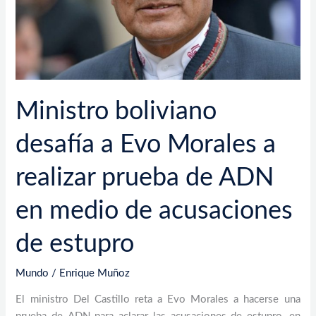
realizar
prueba
de
ADN
en
medio
Ministro boliviano
de
acusaciones
desafía a Evo Morales a
de
estupro
realizar prueba de ADN
en medio de acusaciones
de estupro
Mundo
/
Enrique Muñoz
El ministro Del Castillo reta a Evo Morales a hacerse una