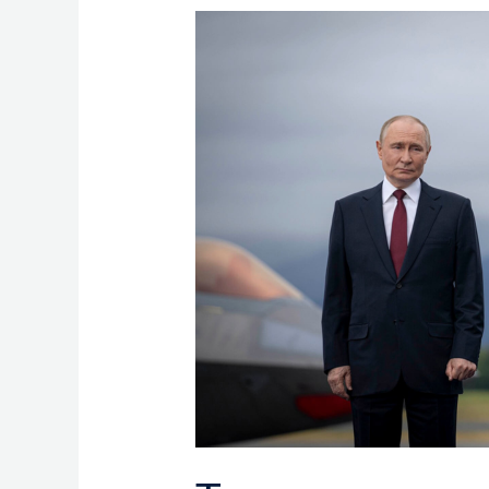
Trump
amenaza
con
“guerra
económica”
contra
Rusia