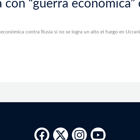
con “guerra económica” 
 económica contra Rusia si no se logra un alto el fuego en Ucrani