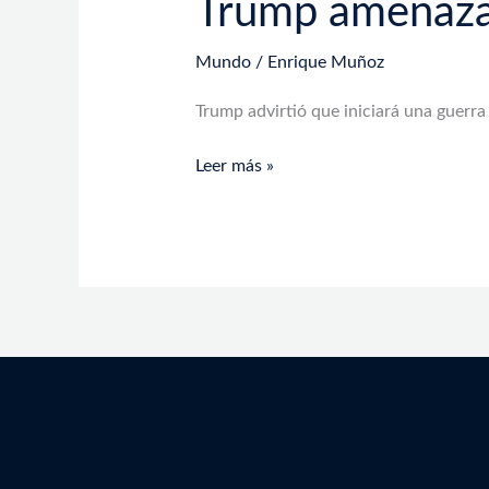
Trump amenaza 
Mundo
/
Enrique Muñoz
Trump advirtió que iniciará una guerra
Leer más »