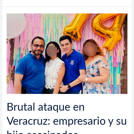
Brutal
ataque
en
Veracruz:
empresario
y
su
hijo
asesinados
Brutal ataque en
Veracruz: empresario y su