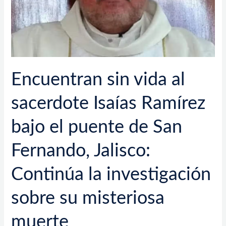
bajo
el
puente
de
San
Fernando,
Encuentran sin vida al
Jalisco:
Continúa
sacerdote Isaías Ramírez
la
investigación
bajo el puente de San
sobre
su
Fernando, Jalisco:
misteriosa
muerte
Continúa la investigación
sobre su misteriosa
muerte