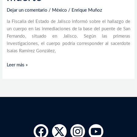
Dejar un comentario
/
México
/
Enrique Muñoz
la Fiscalía del Estado de Jalisco informó sobre el hallazgo de
un cuerpo en las inmediaciones de la base del puente de San
Fernando, situado en Jalisco. Según las primeras
investigaciones, el cuerpo podría corresponder al sacerdote
Isaías Ramírez González,
Leer más »