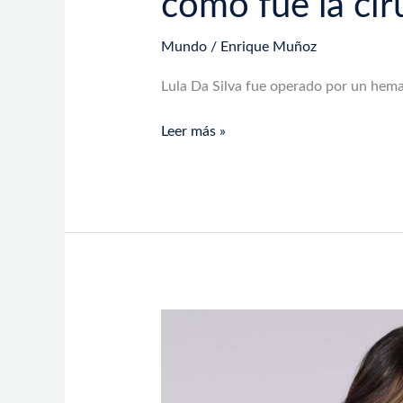
cómo fue la cir
Mundo
/
Enrique Muñoz
Lula Da Silva fue operado por un hema
Leer más »
Yolanda
Andrade
viaja
a