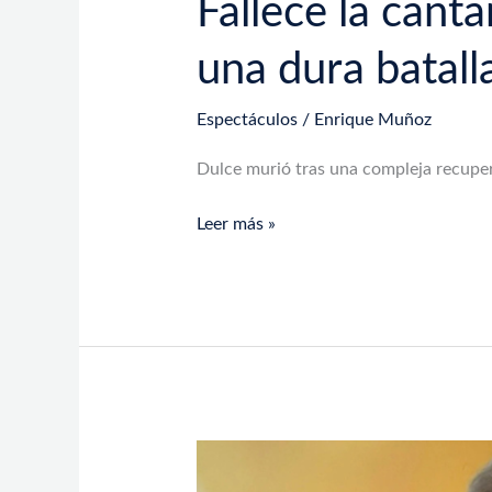
Fallece la cant
una dura batall
Espectáculos
/
Enrique Muñoz
Dulce murió tras una compleja recuper
Leer más »
Lula
Da