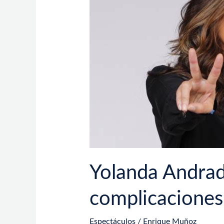
EE.
UU.
para
tratar
complicaciones
neurológicas
Yolanda Andrade
complicaciones
Espectáculos
/
Enrique Muñoz