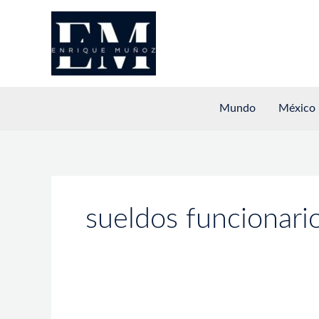
Ir
al
contenido
Mundo
México
sueldos funcionari