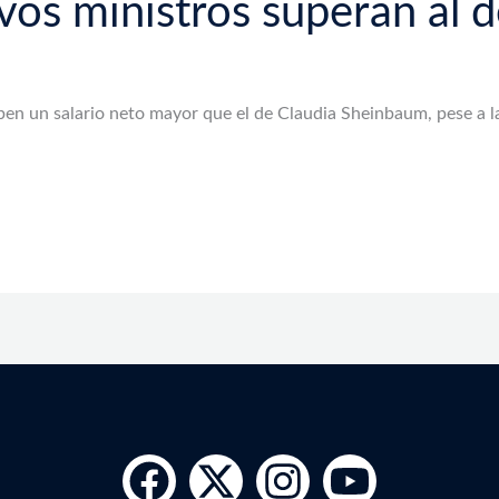
vos ministros superan al
ben un salario neto mayor que el de Claudia Sheinbaum, pese a l