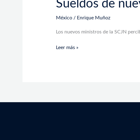
Sueldos de nue
México
/
Enrique Muñoz
Los nuevos ministros de la SCJN perci
Leer más »