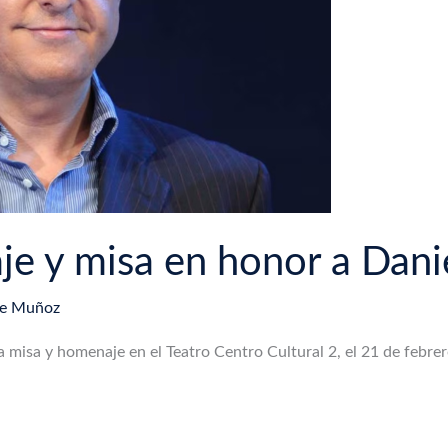
e y misa en honor a Dani
ue Muñoz
misa y homenaje en el Teatro Centro Cultural 2, el 21 de febrer