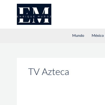
Ir
al
contenido
Mundo
México
TV Azteca