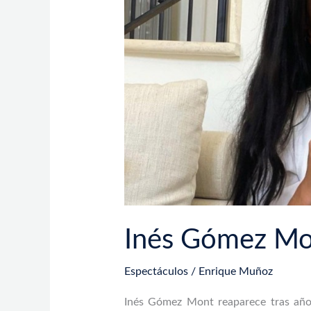
muerte
de
Daniel
Bisogno
Inés Gómez Mon
Espectáculos
/
Enrique Muñoz
Inés Gómez Mont reaparece tras años