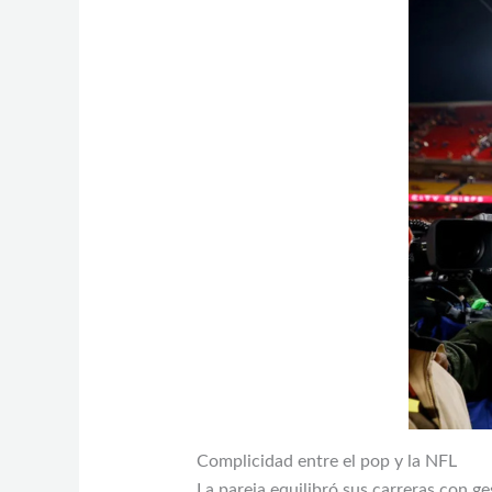
Complicidad entre el pop y la NFL
La pareja equilibró sus carreras con 