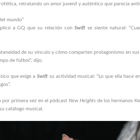
fética, retratando un amor juvenil y auténtico que parecía anti
 del mundo”
xplicó a GQ que su relación con
Swift
se siente natural: “Cu
ntaneidad de su vínculo y cómo comparten protagonismo en sus c
ampo de fútbol”, dijo.
ísico que exige a
Swift
su actividad musical: “Lo que ella hace 
gos”.
ó por primera vez en el pódcast
New Heights
de los hermanos Kel
 su catálogo musical.