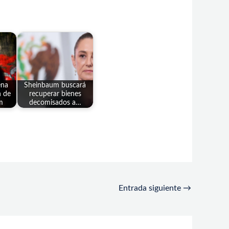
ena
Sheinbaum buscará
n de
recuperar bienes
m
decomisados a…
Entrada siguiente
→