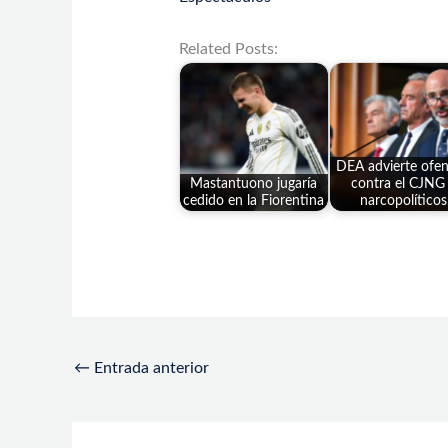
Related Posts:
DEA advierte ofen
Mastantuono jugaría
contra el CJNG
cedido en la Fiorentina
narcopolíticos
←
Entrada anterior