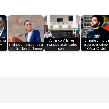
siva
Américo Villarreal
Sheinbaum ord
 y
Sheinbaum responde a
reanuda actividades
esclarecer crime
publicación de Trump
con…
César Gastélu