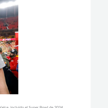
 Kelce, incluido el Super Bowl de 2024.