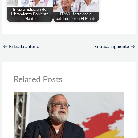
Inicia ampliación del
Libramiento Poniente
ITAVU fortalece el
Mante
patrimonio en El Mante
←
Entrada anterior
Entrada siguiente
→
Related Posts