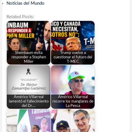
Noticias del Mundo
Related Posts:
Sheinbaum evita
Trump vuelve a
responder a Stephen
cuestionar el futuro del
Miller
T-MEC
Américo Villarreal
Américo Villarreal
lamentó el fallecimiento
recorre los manglares de
del Dr.…
La Pesca