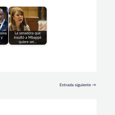
siva
La senadora que
 y
insultó a Mbappé
s
quiere ser…
Entrada siguiente
→