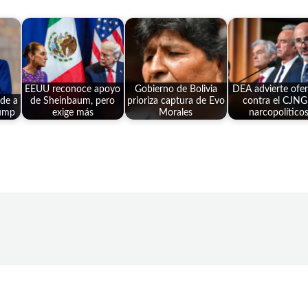
EEUU reconoce apoyo
Gobierno de Bolivia
DEA advierte ofen
de a
de Sheinbaum, pero
prioriza captura de Evo
contra el CJNG
rump
exige más
Morales
narcopolítico