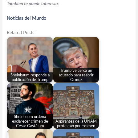
También te puede interesar:
Noticias del Mundo
Related Posts:
Trump ve cerca un
Sheinbaum responde a
acuerdo para reabrir
publicación de Trump
Ormuz
Sheinbaum ordena
esclarecer crimen de
Aspirantes de la UNAM
César Gastélum
protestan por examen