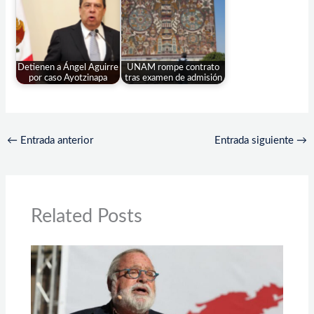
Detienen a Ángel Aguirre
UNAM rompe contrato
por caso Ayotzinapa
tras examen de admisión
←
Entrada anterior
Entrada siguiente
→
Related Posts