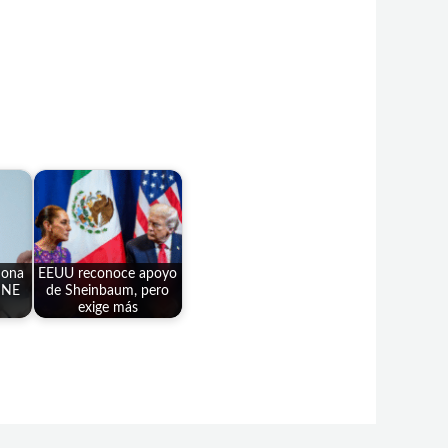
iona
EEUU reconoce apoyo
 INE
de Sheinbaum, pero
exige más