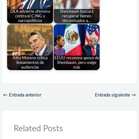
DEA advierte ofensiva
Sheinbaum buscará
contra el CJNG y
recuperar bienes
narcopolíticos
decomisados a…
Alito Moreno critica
EEUU reconoce apoyo de
lineamientos de
Sheinbaum, pero exige
audiencias
más
←
Entrada anterior
Entrada siguiente
→
Related Posts