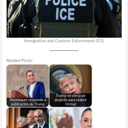
Immigration and Customs Enforcement (ICE)
Related Posts:
Trump ve cerca un
Sheinbaum responde a
acuerdo para reabrir
publicación de Trump
Ormuz