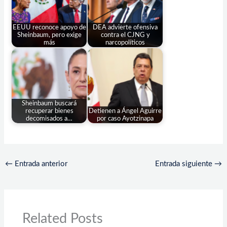
EEUU reconoce apoyo de
DEA advierte ofensiva
Sheinbaum, pero exige
contra el CJNG y
más
narcopolíticos
Sheinbaum buscará
recuperar bienes
Detienen a Ángel Aguirre
decomisados a…
por caso Ayotzinapa
←
Entrada anterior
Entrada siguiente
→
Related Posts