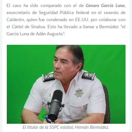
El caso ha sido comparado con el de
Genaro García Luna
,
exsecretario de Seguridad Pública federal en el sexenio de
Calderón, quien fue condenado en EE.UU. por colaborar con
el Cártel de Sinaloa. Esto ha llevado a llamar a Bermúdez “el
García Luna de Adán Augusto”.
El titular de la SSPC estatal, Hernán Bermúdez.