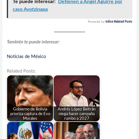
Te puede interesar:
Detienen a Ángel Aguirre por
caso Ayotzinapa
Powered by
Inline Related Posts
También te puede interesar
:
Noticias de México
Related Posts:
Gobierno de Bolivia
Andrés López Beltrán
prioriza captura de Evo
niega hacer campaña
Morales
rumbo a 2027