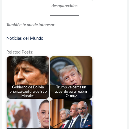
desaparecidos
También te puede interesar:
Noticias del Mundo
Related Posts:
Gobierno de Bolivia
Trump ve cerca un
prioriza captura de Evo
acuerdo para reabrir
Morales
Ormuz