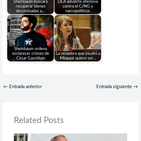
Sheinbaum buscará
DEA advierte ofensiva
recuperar bienes
contra el CJNG y
decomisados a…
narcopolíticos
Sheinbaum ordena
esclarecer crimen de
La senadora que insultó a
César Gastélum
Mbappé quiere ser…
←
Entrada anterior
Entrada siguiente
→
Related Posts