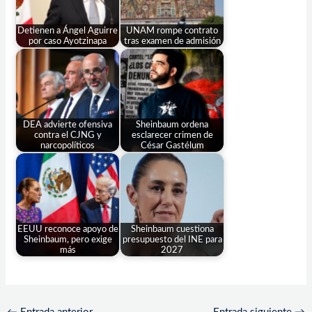
Detienen a Ángel Aguirre
UNAM rompe contrato
por caso Ayotzinapa
tras examen de admisión
DEA advierte ofensiva
Sheinbaum ordena
contra el CJNG y
esclarecer crimen de
narcopolíticos
César Gastélum
EEUU reconoce apoyo de
Sheinbaum cuestiona
Sheinbaum, pero exige
presupuesto del INE para
más
2027