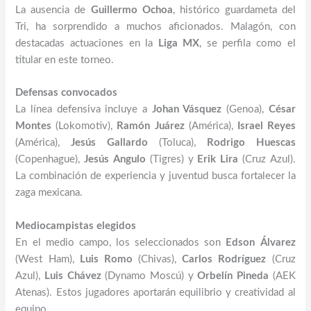
La ausencia de
Guillermo Ochoa
, histórico guardameta del
Tri, ha sorprendido a muchos aficionados. Malagón, con
destacadas actuaciones en la
Liga MX
, se perfila como el
titular en este torneo.
Defensas convocados
La línea defensiva incluye a
Johan Vásquez
(Genoa),
César
Montes
(Lokomotiv),
Ramón Juárez
(América),
Israel Reyes
(América),
Jesús Gallardo
(Toluca),
Rodrigo Huescas
(Copenhague),
Jesús Angulo
(Tigres) y
Erik Lira
(Cruz Azul).
La combinación de experiencia y juventud busca fortalecer la
zaga mexicana.
Mediocampistas elegidos
En el medio campo, los seleccionados son
Edson Álvarez
(West Ham),
Luis Romo
(Chivas),
Carlos Rodríguez
(Cruz
Azul),
Luis Chávez
(Dynamo Moscú) y
Orbelín Pineda
(AEK
Atenas). Estos jugadores aportarán equilibrio y creatividad al
equipo.