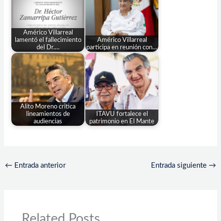
Américo Villarreal
lamentó el fallecimiento
Américo Villarreal
del Dr.…
participa en reunión con…
Alito Moreno critica
lineamientos de
ITAVU fortalece el
audiencias
patrimonio en El Mante
←
Entrada anterior
Entrada siguiente
→
Related Posts