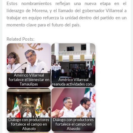
Estos nombramientos reflejan una nueva etapa en el
liderazgo de Morena, y el llamado del gobernador Villarreal a
trabajar en equipo refuerza la unidad dentro del partido en un
momento clave para el futuro del país.
Related Posts:
Américo Villarreal
fortalece el bienestar en
Américo Villarreal
Tamaulipas
reanuda actividades con…
Diálogo con productores
Diálogo con productores
fortalece el campo en
fortalece el campo en
Abasolo
Abasolo