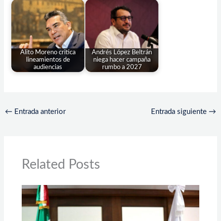
Alito Moreno critica
Andrés López Beltrán
lineamientos de
niega hacer campaña
audiencias
rumbo a 2027
←
Entrada anterior
Entrada siguiente
→
Related Posts