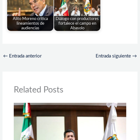
Alito Moreno critica
Diálogo con productores
lineamientos de
fortalece el campo en
audiencias
Abasolo
←
Entrada anterior
Entrada siguiente
→
Related Posts