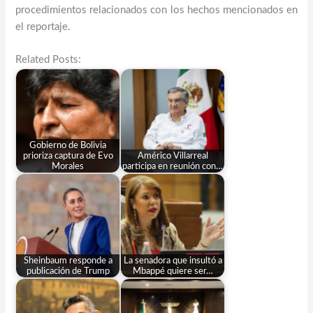
procedimientos relacionados con los hechos mencionados en
el reportaje.
Related Posts:
Gobierno de Bolivia
prioriza captura de Evo
Américo Villarreal
Morales
participa en reunión con…
Sheinbaum responde a
La senadora que insultó a
publicación de Trump
Mbappé quiere ser…