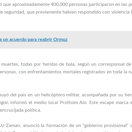
mó que aproximadamente 400,000 personas participaron en las pr
de seguridad, que previamente habían respondido con violencia le
a un acuerdo para reabrir Ormuz
muertes, todas por heridas de bala, según un corresponsal de A
ersonas, con enfrentamientos mortales registrados en toda la nac
 huyó del país en un helicóptero militar, acompañada por su h
según informó el medio local Prothom Alo. Este escape marca 
encrucijada política.
r-Uz-Zaman, anunció la formación de un “gobierno provisional” co