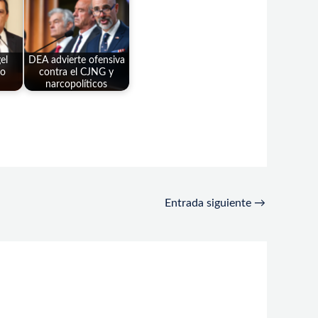
el
DEA advierte ofensiva
so
contra el CJNG y
narcopolíticos
Entrada siguiente
→