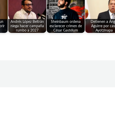
un
Andrés López Beltrán
Sheinbaum ordena
Detienen a Áng
rir
niega hacer campaña
esclarecer crimen de
Aguirre por ca
rumbo a 2027
César Gastélum
Ayotzinapa