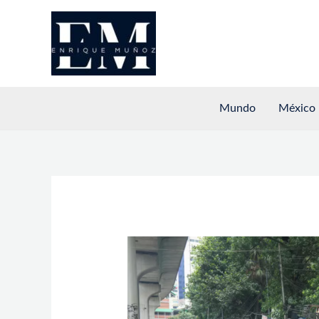
Ir
al
contenido
Mundo
México