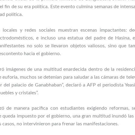
l fin de su era política. Este evento culmina semanas de intensa
ad política.
 locales y redes sociales muestran escenas impactantes: d
ctrodomésticos, e incluso una estatua del padre de Hasina, 
ifestantes no solo se llevaron objetos valiosos, sino que t
escontento hacia el gobierno.
ó imágenes de una multitud enardecida dentro de la residencia 
 euforia, muchos se detenían para saludar a las cámaras de tele
rior del palacio de Ganabhaban”, declaró a AFP el periodista Yea
ebles y cristales”.
ó de manera pacífica con estudiantes exigiendo reformas, se
de queda impuesto por el gobierno, una gran multitud inundó las 
 casos, no intervinieron para frenar las manifestaciones.