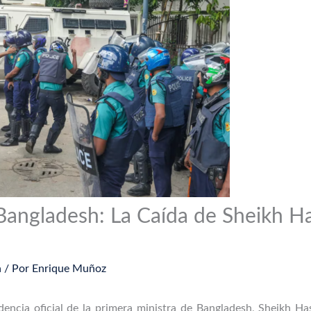
 Bangladesh: La Caída de Sheikh Ha
a
/ Por
Enrique Muñoz
dencia oficial de la primera ministra de Bangladesh, Sheikh H