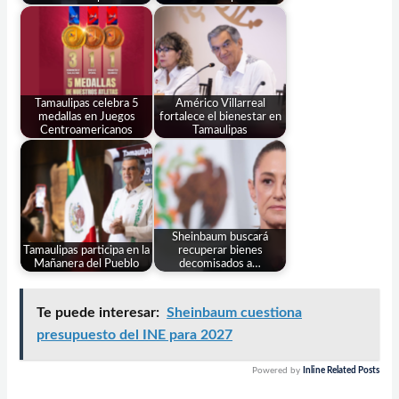
Tamaulipas celebra 5
Américo Villarreal
medallas en Juegos
fortalece el bienestar en
Centroamericanos
Tamaulipas
Sheinbaum buscará
Tamaulipas participa en la
recuperar bienes
Mañanera del Pueblo
decomisados a…
Te puede interesar:
Sheinbaum cuestiona
presupuesto del INE para 2027
Powered by
Inline Related Posts