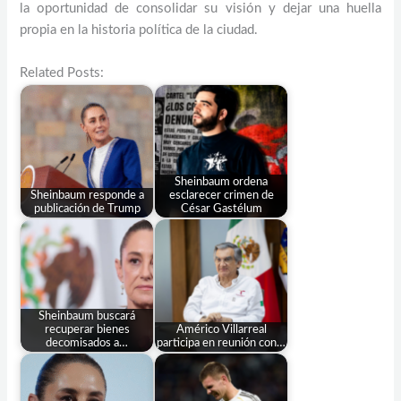
la oportunidad de consolidar su visión y dejar una huella
propia en la historia política de la ciudad.
Related Posts:
Sheinbaum ordena
Sheinbaum responde a
esclarecer crimen de
publicación de Trump
César Gastélum
Sheinbaum buscará
recuperar bienes
Américo Villarreal
decomisados a…
participa en reunión con…