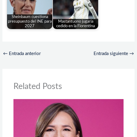
Sheinbaum cuestiona
presupuesto del INE para
Mastantuono jugaría
2027
cedido en la Fiorentina
←
Entrada anterior
Entrada siguiente
→
Related Posts