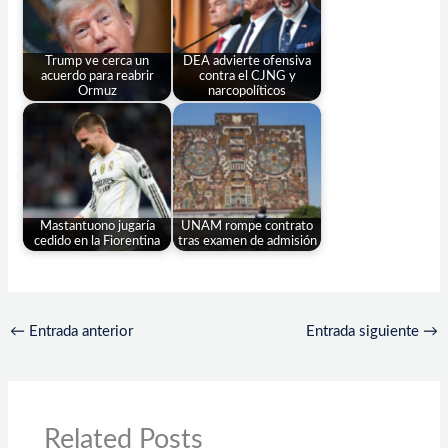
Trump ve cerca un
DEA advierte ofensiva
acuerdo para reabrir
contra el CJNG y
Ormuz
narcopolíticos
Mastantuono jugaría
UNAM rompe contrato
cedido en la Fiorentina
tras examen de admisión
←
Entrada anterior
Entrada siguiente
→
Related Posts