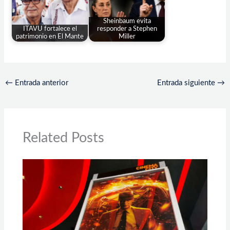
Sheinbaum evita
ITAVU fortalece el
responder a Stephen
patrimonio en El Mante
Miller
←
Entrada anterior
Entrada siguiente
→
Related Posts