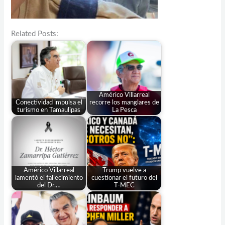
Related Posts:
Américo Villarreal
Conectividad impulsa el
recorre los manglares de
turismo en Tamaulipas
La Pesca
Américo Villarreal
Trump vuelve a
lamentó el fallecimiento
cuestionar el futuro del
del Dr.…
T-MEC