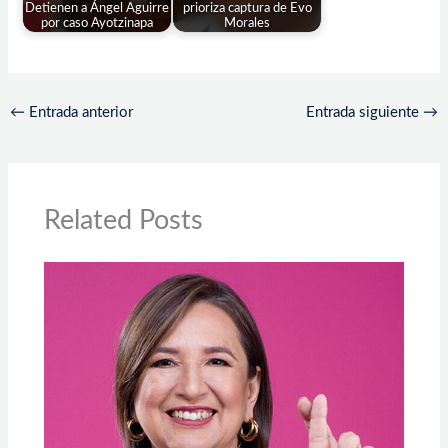
Detienen a Ángel Aguirre
prioriza captura de Evo
por caso Ayotzinapa
Morales
←
Entrada anterior
Entrada siguiente
→
Related Posts