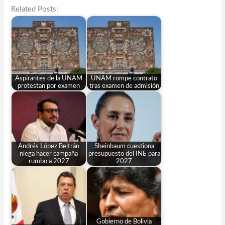
Related Posts:
Aspirantes de la UNAM
UNAM rompe contrato
protestan por examen
tras examen de admisión
Andrés López Beltrán
Sheinbaum cuestiona
niega hacer campaña
presupuesto del INE para
rumbo a 2027
2027
Gobierno de Bolivia