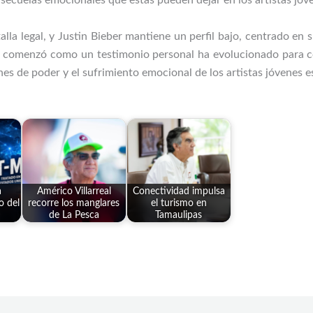
s secuelas emocionales que estas pueden dejar en los artistas jóv
a legal, y Justin Bieber mantiene un perfil bajo, centrado en s
e comenzó como un testimonio personal ha evolucionado para con
es de poder y el sufrimiento emocional de los artistas jóvenes e
a
Américo Villarreal
Conectividad impulsa
o del
recorre los manglares
el turismo en
de La Pesca
Tamaulipas