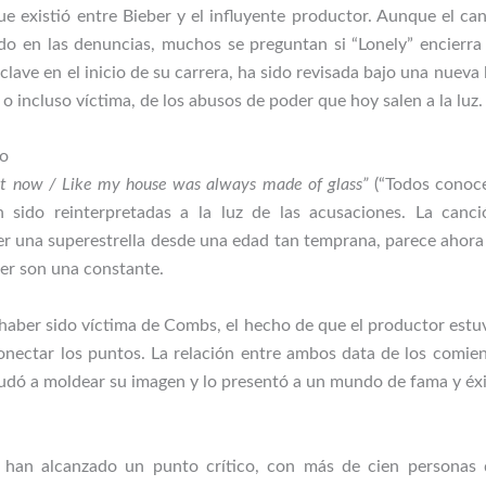
que existió entre Bieber y el influyente productor. Aunque el c
ado en las denuncias, muchos se preguntan si “Lonely” encierra
ave en el inicio de su carrera, ha sido revisada bajo una nueva 
, o incluso víctima, de los abusos de poder que hoy salen a la luz.
do
t now / Like my house was always made of glass”
(“Todos conoce
n sido reinterpretadas a la luz de las acusaciones. La can
er una superestrella desde una edad tan temprana, parece ahora
er son una constante.
ber sido víctima de Combs, el hecho de que el productor estuv
onectar los puntos. La relación entre ambos data de los comien
yudó a moldear su imagen y lo presentó a un mundo de fama y éxi
han alcanzado un punto crítico, con más de cien personas d