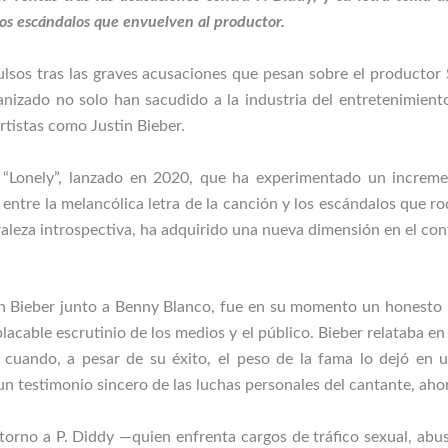
los escándalos que envuelven al productor.
ulsos tras las graves acusaciones que pesan sobre el productor
ganizado no solo han sacudido a la industria del entretenimien
rtistas como Justin Bieber.
 “Lonely”, lanzado en 2020, que ha experimentado un increme
tre la melancólica letra de la canción y los escándalos que rode
leza introspectiva, ha adquirido una nueva dimensión en el cont
n Bieber junto a Benny Blanco, fue en su momento un honesto re
lacable escrutinio de los medios y el público. Bieber relataba e
, cuando, a pesar de su éxito, el peso de la fama lo dejó en 
un testimonio sincero de las luchas personales del cantante, ah
torno a P. Diddy —quien enfrenta cargos de tráfico sexual, ab