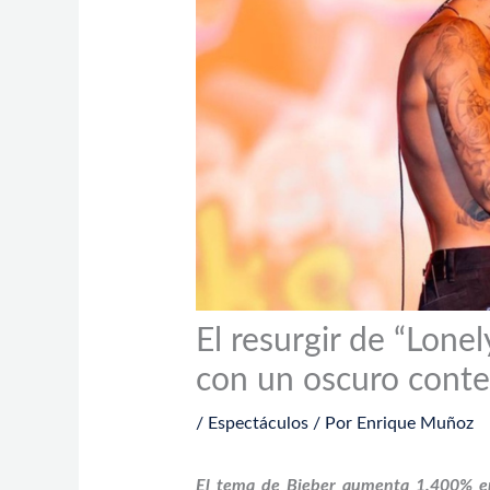
El resurgir de “Lone
con un oscuro cont
/
Espectáculos
/ Por
Enrique Muñoz
El tema de Bieber aumenta 1.400% en v