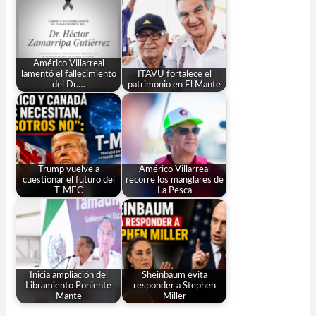
Américo Villarreal
lamentó el fallecimiento
ITAVU fortalece el
del Dr.…
patrimonio en El Mante
Trump vuelve a
Américo Villarreal
cuestionar el futuro del
recorre los manglares de
T-MEC
La Pesca
Inicia ampliación del
Sheinbaum evita
Libramiento Poniente
responder a Stephen
Mante
Miller