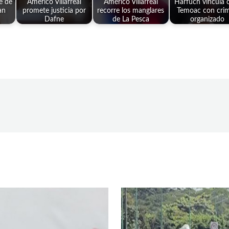
e de
Américo Villarreal
Américo Villarreal
Harfuch vincula 
an
promete justicia por
recorre los manglares
Temoac con cri
Dafne
de La Pesca
organizado