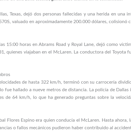
las, Texas, dejó dos personas fallecidas y una herida en una in
S, valuado en aproximadamente 200.000 dólares, colisionó co
e las 15:00 horas en Abrams Road y Royal Lane, dejó como víctim
31, quienes viajaban en el McLaren. La conductora del Toyota fu
mbros
locidades de hasta 322 km/h, terminó con su carrocería dividid
ulo fue hallado a nueve metros de distancia. La policía de Dallas
 es de 64 km/h, lo que ha generado preguntas sobre la velocida
obal Flores Espino era quien conducía el McLaren. Hasta ahora, l
ncias o fallos mecánicos pudieron haber contribuido al acciden