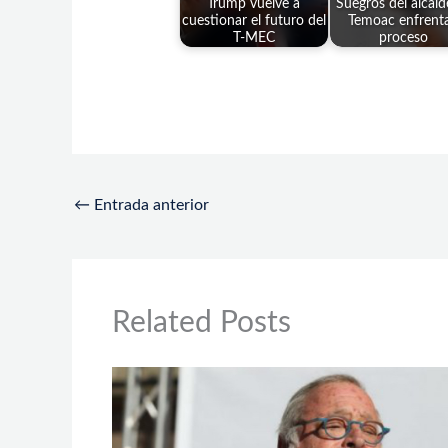
Trump vuelve a
Suegros del alcald
cuestionar el futuro del
Temoac enfrent
T-MEC
proceso
←
Entrada anterior
Related Posts