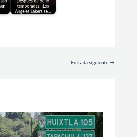
caso
Después de ocho
men
temporadas, ¡Los
Angeles Lakers se…
Entrada siguiente
→