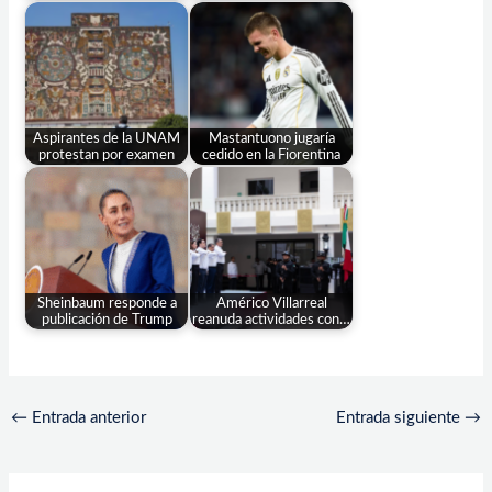
Aspirantes de la UNAM
Mastantuono jugaría
protestan por examen
cedido en la Fiorentina
Sheinbaum responde a
Américo Villarreal
publicación de Trump
reanuda actividades con…
←
Entrada anterior
Entrada siguiente
→