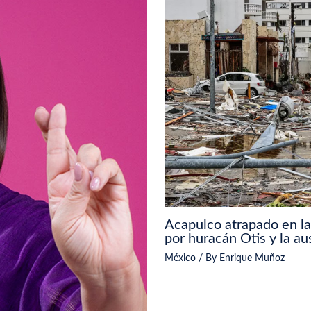
Acapulco atrapado en l
por huracán Otis y la a
México
/ By
Enrique Muñoz