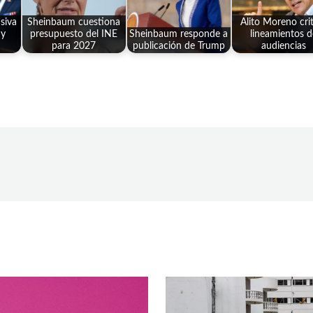
siva
Sheinbaum cuestiona
Alito Moreno cri
 y
presupuesto del INE
Sheinbaum responde a
lineamientos d
para 2027
publicación de Trump
audiencias