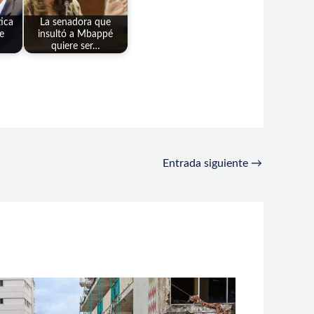
tica
La senadora que
e
insultó a Mbappé
quiere ser…
Entrada siguiente
→