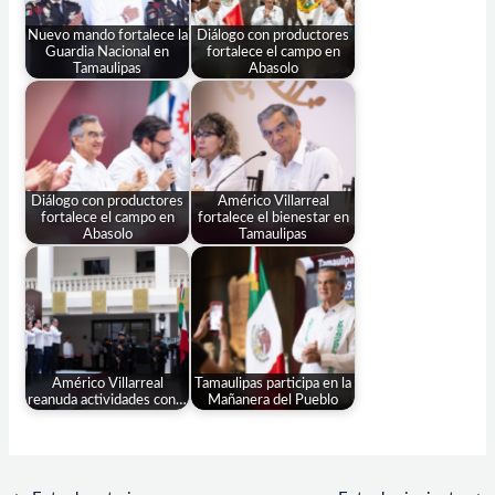
Nuevo mando fortalece la
Diálogo con productores
Guardia Nacional en
fortalece el campo en
Tamaulipas
Abasolo
Diálogo con productores
Américo Villarreal
fortalece el campo en
fortalece el bienestar en
Abasolo
Tamaulipas
Américo Villarreal
Tamaulipas participa en la
reanuda actividades con…
Mañanera del Pueblo