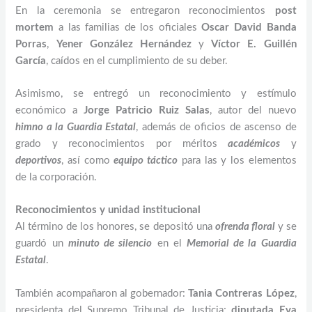
En la ceremonia se entregaron reconocimientos
post
mortem
a las familias de los oficiales
Oscar David Banda
Porras
,
Yener González Hernández
y
Víctor E. Guillén
García
, caídos en el cumplimiento de su deber.
Asimismo, se entregó un reconocimiento y estímulo
económico a
Jorge Patricio Ruiz Salas
, autor del nuevo
himno a la Guardia Estatal
, además de oficios de ascenso de
grado y reconocimientos por méritos
académicos
y
deportivos
, así como
equipo táctico
para las y los elementos
de la corporación.
Reconocimientos y unidad institucional
Al término de los honores, se depositó una
ofrenda floral
y se
guardó un
minuto de silencio
en el
Memorial de la Guardia
Estatal
.
También acompañaron al gobernador:
Tania Contreras López
,
presidenta del Supremo Tribunal de Justicia;
diputada Eva