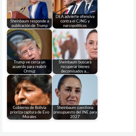
DEA advierte ofensiva
Sheinbaum responde a
contra el CJNG y
publicación de Trump
narcopolíticos
Trump ve cerca un
Sheinbaum buscará
acuerdo para reabrir
recuperar bienes
Ormuz
decomisados a…
Gobierno de Bolivia
Sheinbaum cuestiona
prioriza captura de Evo
presupuesto del INE para
Morales
2027